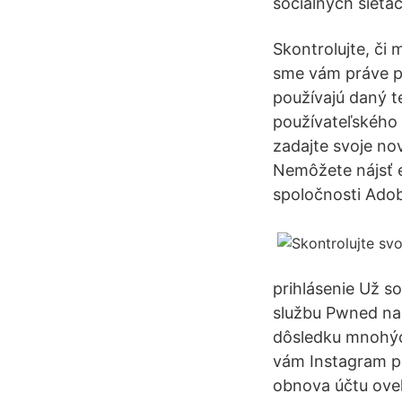
sociálnych sieťa
Skontrolujte, či
sme vám práve po
používajú daný t
používateľského 
zadajte svoje no
Nemôžete nájsť e
spoločnosti Adob
prihlásenie Už s
službu Pwned na 
dôsledku mnohýc
vám Instagram p
obnova účtu oveľ