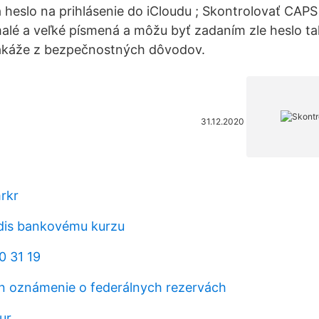
a heslo na prihlásenie do iCloudu ; Skontrolovať CAPS
malé a veľké písmená a môžu byť zadaním zle heslo tak
zakáže z bezpečnostných dôvodov.
31.12.2020
rkr
edis bankovému kurzu
0 31 19
ín oznámenie o federálnych rezervách
ur