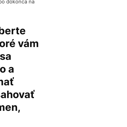
ebo dokonca na
yberte
toré vám
 sa
o a
mať
sahovať
men,