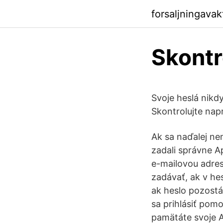
forsaljningava
Skontr
Svoje heslá nikd
Skontrolujte nap
Ak sa naďalej nem
zadali správne A
e-mailovou adres
zadávať, ak v hes
ak heslo pozostáv
sa prihlásiť pomo
pamätáte svoje Ap