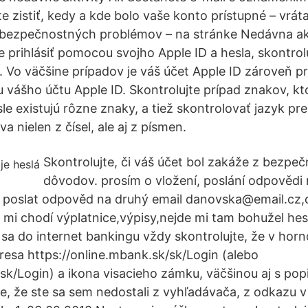
te zistiť, kedy a kde bolo vaše konto prístupné – vrá
 bezpečnostných problémov – na stránke Nedávna akti
prihlásiť pomocou svojho Apple ID a hesla, skontroluj
. Vo väčšine prípadov je váš účet Apple ID zároveň p
 vášho účtu Apple ID. Skontrolujte prípad znakov, kt
le existujú rôzne znaky, a tiež skontrolovať jazyk pre
a nielen z čísel, ale aj z písmen.
Skontrolujte, či váš účet bol zakáže z bezpe
dôvodov. prosím o vložení, poslání odpovědi 
poslat odpověd na druhý email danovska@email.cz,d
mi chodí výplatnice,výpisy,nejde mi tam bohužel hes
 sa do internet bankingu vždy skontrolujte, že v hor
dresa https://online.mbank.sk/sk/Login (alebo
sk/Login) a ikona visacieho zámku, väčšinou aj s p
ite, že ste sa sem nedostali z vyhľadávača, z odkazu v