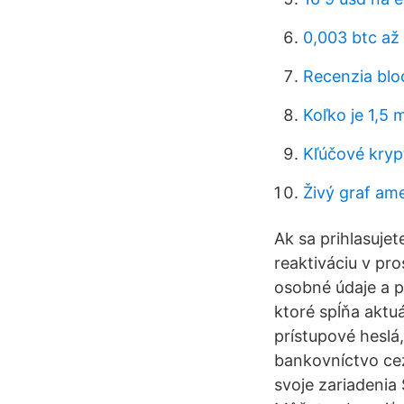
0,003 btc až
Recenzia bloc
Koľko je 1,5 
Kľúčové kryp
Živý graf am
Ak sa prihlasuje
reaktiváciu v pro
osobné údaje a p
ktoré spĺňa aktu
prístupové heslá
bankovníctvo cez
svoje zariadenia