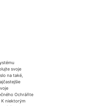
systému
lujte svoje
slo na také,
ajčastejšie
svoje
inečného Ochráňte
e. K niektorým