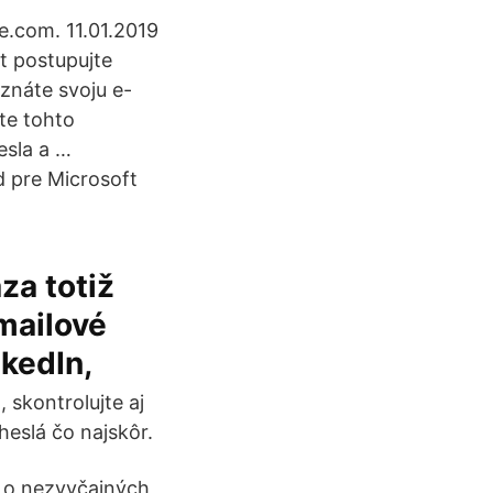
e.com. 11.01.2019
t postupujte
znáte svoju e-
te tohto
esla a …
d pre Microsoft
za totiž
 mailové
nkedIn,
 skontrolujte aj
eslá čo najskôr.
m o nezvyčajných