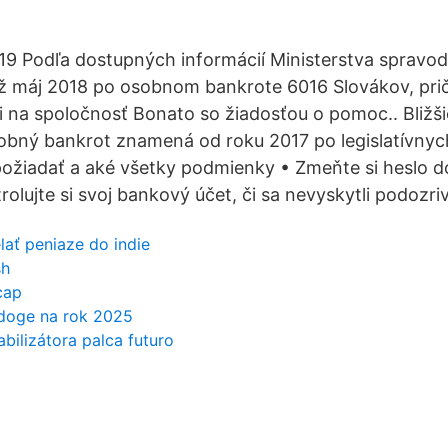
19 Podľa dostupných informácií Ministerstva spravodli
ž máj 2018 po osobnom bankrote 6016 Slovákov, prič
ili na spoločnosť Bonato so žiadosťou o pomoc.. Bližš
sobný bankrot znamená od roku 2017 po legislatívny
žiadať a aké všetky podmienky • Zmeňte si heslo do
olujte si svoj bankový účet, či sa nevyskytli podozri
ať peniaze do indie
sh
cap
doge na rok 2025
abilizátora palca futuro