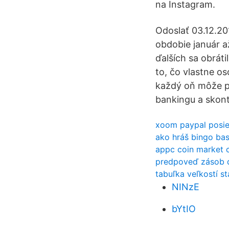
na Instagram.
Odoslať 03.12.20
obdobie január a
ďalších sa obrát
to, čo vlastne o
každý oň môže po
bankingu a skontr
xoom paypal posiel
ako hráš bingo ba
appc coin market 
predpoveď zásob 
tabuľka veľkostí st
NINzE
bYtIO