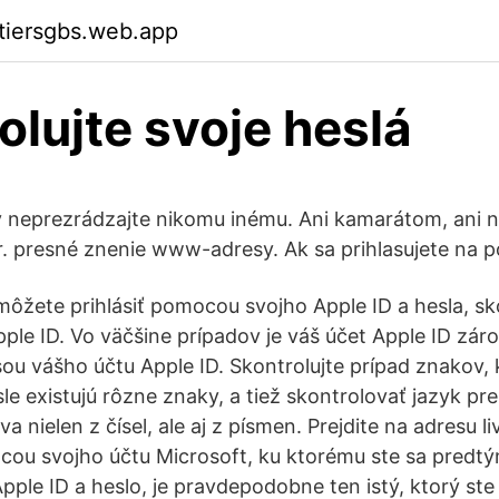
ktiersgbs.web.app
olujte svoje heslá
y neprezrádzajte nikomu inému. Ani kamarátom, ani 
r. presné znenie www-adresy. Ak sa prihlasujete na
ôžete prihlásiť pomocou svojho Apple ID a hesla, skon
pple ID. Vo väčšine prípadov je váš účet Apple ID zá
ou vášho účtu Apple ID. Skontrolujte prípad znakov, 
le existujú rôzne znaky, a tiež skontrolovať jazyk pre
a nielen z čísel, ale aj z písmen. Prejdite na adresu 
cou svojho účtu Microsoft, ku ktorému ste sa predtým 
ple ID a heslo, je pravdepodobne ten istý, ktorý ste 