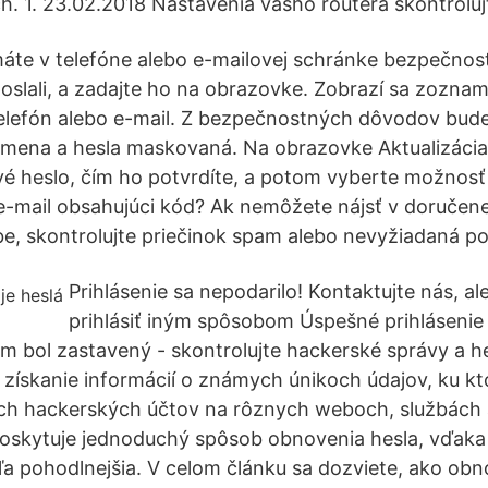
ch. 1. 23.02.2018 Nastavenia vášho routera skontroluj
 máte v telefóne alebo e-mailovej schránke bezpečnos
slali, a zadajte ho na obrazovke. Zobrazí sa zoznam
elefón alebo e-mail. Z bezpečnostných dôvodov bud
mena a hesla maskovaná. Na obrazovke Aktualizácia
vé heslo, čím ho potvrdíte, a potom vyberte možnosť
-mail obsahujúci kód? Ak nemôžete nájsť v doručene
e, skontrolujte priečinok spam alebo nevyžiadaná po
Prihlásenie sa nepodarilo! Kontaktujte nás, a
prihlásiť iným spôsobom Úspešné prihláseni
om bol zastavený - skontrolujte hackerské správy a h
získanie informácií o známych únikoch údajov, ku kt
h hackerských účtov na rôznych weboch, službách a
oskytuje jednoduchý spôsob obnovenia hesla, vďaka
a pohodlnejšia. V celom článku sa dozviete, ako obno