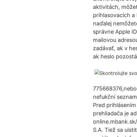
aktivitách, môže
prihlasovacích a
naďalej nemôžete 
správne Apple ID
mailovou adresou
zadávať, ak v hes
ak heslo pozostáv
775668376,nebo 
nefukční seznam 
Pred prihlásením
prehliadača je a
online.mbank.sk/
S.A. Tiež sa uist