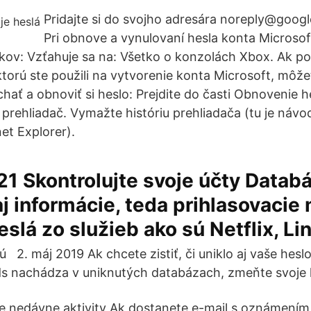
Pridajte si do svojho adresára noreply@googl
Pri obnove a vynulovaní hesla konta Microsof
kov: Vzťahuje sa na: Všetko o konzolách Xbox. Ak po
ktorú ste použili na vytvorenie konta Microsoft, môže
hať a obnoviť si heslo: Prejdite do časti Obnovenie h
 prehliadač. Vymažte históriu prehliadača (tu je návo
et Explorer).
021 Skontrolujte svoje účty Databá
j informácie, teda prihlasovacie
eslá zo služieb ako sú Netflix, Li
 2. máj 2019 Ak chcete zistiť, či uniklo aj vaše heslo,
 nachádza v uniknutých databázach, zmeňte svoje h
je nedávne aktivity Ak dostanete e-mail s oznámení