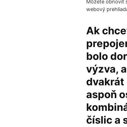
Môžete obnoviť s
webový prehliad
Ak chcet
prepoje
bolo do
výzva, a
dvakrát 
aspoň o
kombiná
číslic a