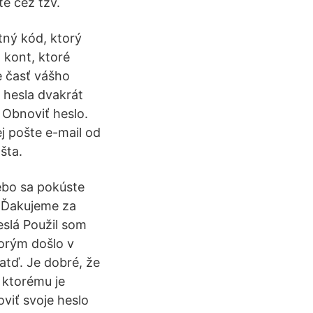
te cez tzv.
tný kód, ktorý
 kont, ktoré
e časť vášho
 hesla dvakrát
 Obnoviť heslo.
j pošte e-mail od
šta.
lebo sa pokúste
e Ďakujeme za
eslá Použil som
orým došlo v
tď. Je dobré, že
 ktorému je
viť svoje heslo