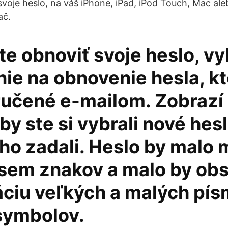
voje heslo, na váš iPhone, iPad, iPod Touch, Mac al
ač.
e obnoviť svoje heslo, v
nie na obnovenie hesla, k
ručené e-mailom. Zobrazí
by ste si vybrali nové hesl
ho zadali. Heslo by malo 
sem znakov a malo by ob
ciu veľkých a malých pís
 symbolov.