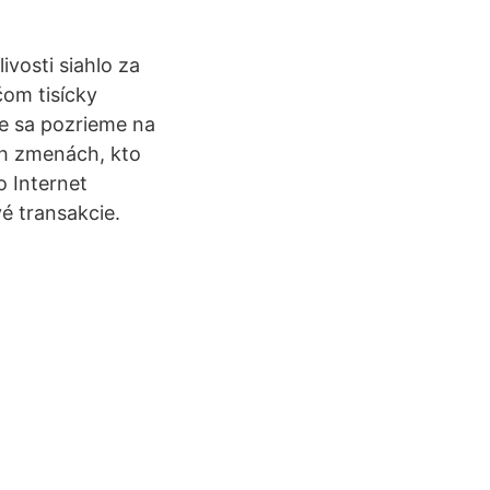
vosti siahlo za
om tisícky
ie sa pozrieme na
ch zmenách, kto
 Internet
vé transakcie.