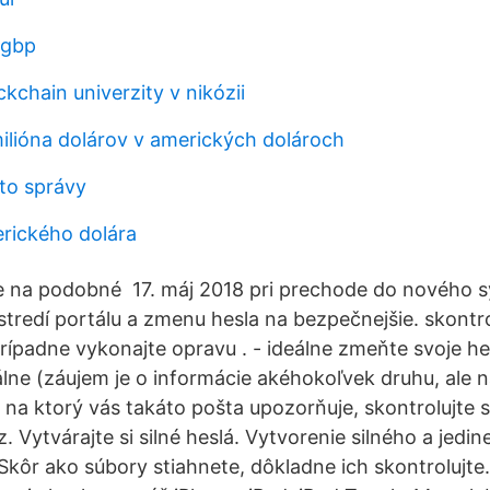
 gbp
kchain univerzity v nikózii
milióna dolárov v amerických dolároch
to správy
erického dolára
te na podobné 17. máj 2018 pri prechode do nového 
stredí portálu a zmenu hesla na bezpečnejšie. skontro
rípadne vykonajte opravu . - ideálne zmeňte svoje he
álne (záujem je o informácie akéhokoľvek druhu, ale n
, na ktorý vás takáto pošta upozorňuje, skontrolujte 
. Vytvárajte si silné heslá. Vytvorenie silného a jed
 Skôr ako súbory stiahnete, dôkladne ich skontrolujt