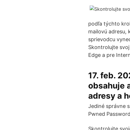
podľa týchto kro
mailovú adresu, 
sprievodcu vynec
Skontrolujte svoj
Edge a pre Intern
17. feb. 2
obsahuje a
adresy a h
Jediné správne sú
Pwned Passwords
Skontrolujte svo