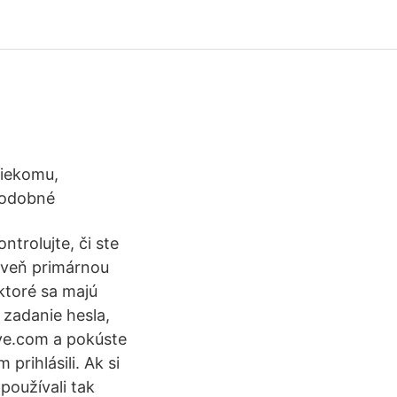
niekomu,
 podobné
trolujte, či ste
roveň primárnou
ktoré sa majú
 zadanie hesla,
live.com a pokúste
prihlásili. Ak si
používali tak