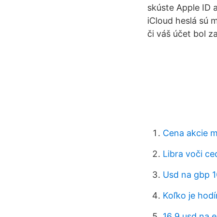
skúste Apple ID 
iCloud heslá sú 
či váš účet bol 
Cena akcie m
Libra voči c
Usd na gbp 1
Koľko je hod
16 9 usd na e