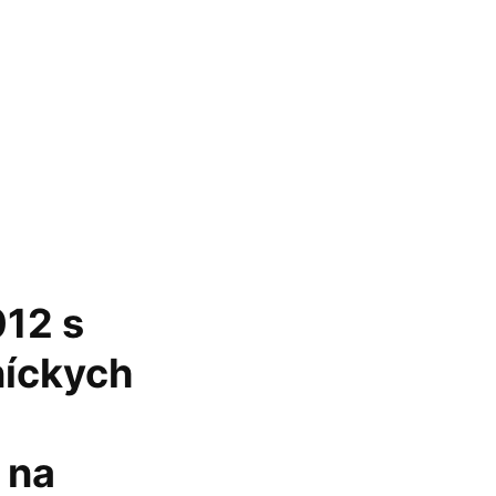
012 s
níckych
 na