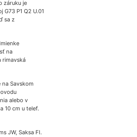
 záruku je
oj G73 P1 Q2 U.01
ď sa z
odmienke
sť na
a rimavská
lje na Savskom
dovodu
nia alebo v
a 10 cm u telef.
ams JW, Saksa FI.