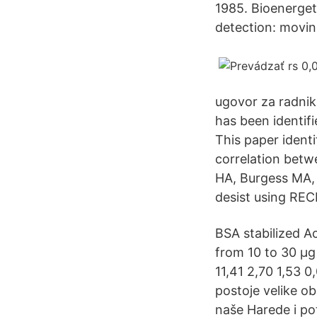
1985. Bioenergeti
detection: movin
ugovor za radnik
has been identifi
This paper ident
correlation betw
HA, Burgess MA, 
desist using RECI
BSA stabilized A
from 10 to 30 μg
11,41 2,70 1,53 0
postoje velike o
naše Harede i pot