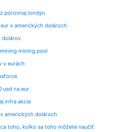
z porovnaj londýn
 eur v amerických dolároch
ž dolárov
 mining mining pool
v v eurách
esforce
0 usd na eur
j infra akcie
v amerických dolároch
ica toho, koľko sa toho môžete naučiť