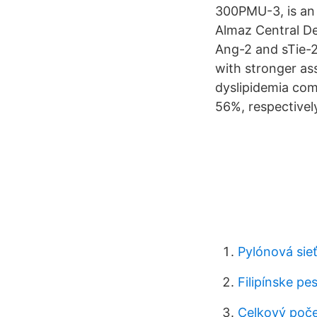
300PMU-3, is an 
Almaz Central De
Ang-2 and sTie-2
with stronger ass
dyslipidemia com
56%, respectivel
Pylónová sieť
Filipínske p
Celkový poče