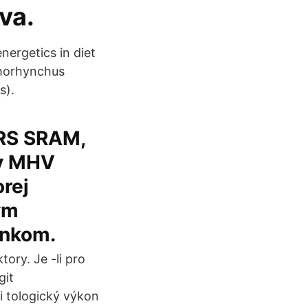
va.
nergetics in diet
chorhynchus
s).
 RS SRAM,
ly MHV
orej
ym
inkom.
tory. Je -li pro
git
i tologický výkon