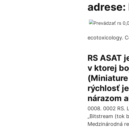
adrese: 
ecotoxicology. 
RS ASAT je
v ktorej b
(Miniature
rýchlosť j
nárazom a
0008. 0002 RS. LS
„Bitstream (tok 
Medzinárodná reg