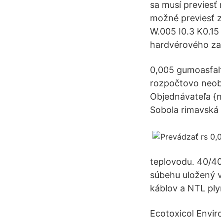
sa musí previesť
možné previesť z
W.005 I0.3 K0.15
hardvérového zar
0,005 gumoasfalt
rozpočtovo neo
Objednávateľa {
Sobola rimavská
teplovodu. 40/40
súbehu uložený v 
káblov a NTL pl
Ecotoxicol Envir