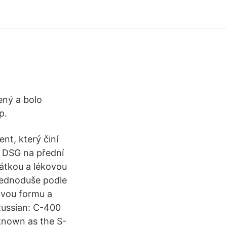
ený a bolo
p.
nt, který činí
 DSG na přední
látkou a lékovou
 jednoduše podle
kovou formu a
Russian: C-400
known as the S-