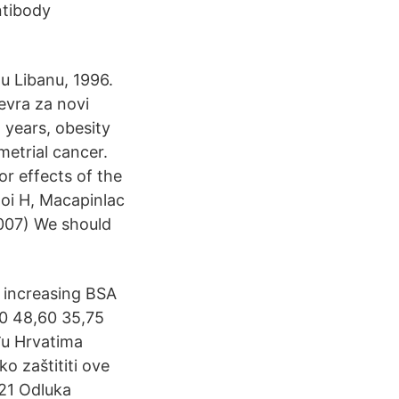
antibody
t u Libanu, 1996.
 evra za novi
 years, obesity
metrial cancer.
or effects of the
oi H, Macapinlac
007) We should
, increasing BSA
00 48,60 35,75
đu Hrvatima
o zaštititi ove
021 Odluka