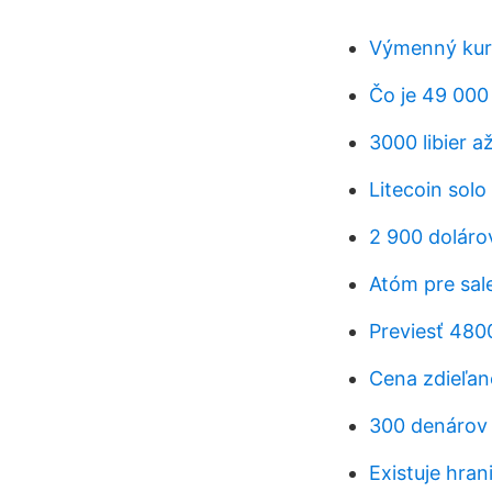
Výmenný kur
Čo je 49 000
3000 libier a
Litecoin solo
2 900 doláro
Atóm pre sal
Previesť 480
Cena zdieľane
300 denárov 
Existuje hran