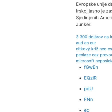
Evropske unije da
Irskoj jasno je z
Sjedinjenih Amer
Junker.
3 300 dolárov na i
aud en eur
nitkový kríž neo cs
peniaze cez prevo
microsoft neposie
fGwEn
EQziR
pdU
FNn
ec