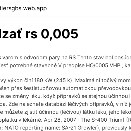
ktiersgbs.web.app
zať rs 0,005
S varom s odvodom pary na RS Tento stav bol posúd
iesť potrebné stavebné V predpise HO/0005 VHP , ka
ý výkon činí 180 kW (245 k). Maximální točivý mome
ášen přes šestistupňovou automatickou převodovkou
te se změny léku, když přípravků se stejnou účinnou 
ada. Zde naleznete databázi léčivých přípravků, v níž
 můžete zjistit účinnou (léčivou) látku léku, jeho lé
oplatku v lékárně. Apr 28, 2007 · The S-400 Triumf (
; NATO reporting name: SA-21 Growler), previously 