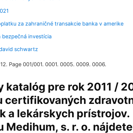
2021
oplatku za zahraničné transakcie banka v amerike
á bezpečná investícia
 david schwartz
2. Page 001/001. 0001. 0005. 0009. 0006.
 katalóg pre rok 2011 / 2
 certifikovaných zdravot
 a lekárskych prístrojov.
 Medihum, s. r. o. nájdete