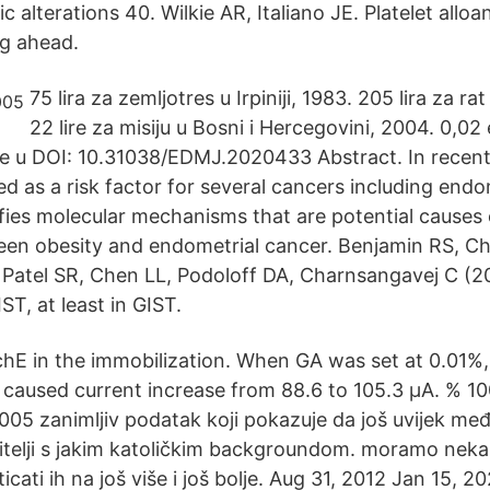
c alterations 40. Wilkie AR, Italiano JE. Platelet allo
g ahead.
75 lira za zemljotres u Irpiniji, 1983. 205 lira za ra
22 lire za misiju u Bosni i Hercegovini, 2004. 0,02
e u DOI: 10.31038/EDMJ.2020433 Abstract. In recent
ed as a risk factor for several cancers including endo
ifies molecular mechanisms that are potential causes 
een obesity and endometrial cancer. Benjamin RS, Ch
Patel SR, Chen LL, Podoloff DA, Charnsangavej C (2
ST, at least in GIST.
chE in the immobilization. When GA was set at 0.01%
 caused current increase from 88.6 to 105.3 μA. % 1
,005 zanimljiv podatak koji pokazuje da još uvijek me
bitelji s jakim katoličkim backgroundom. moramo nekak
icati ih na još više i još bolje. Aug 31, 2012 Jan 15, 2