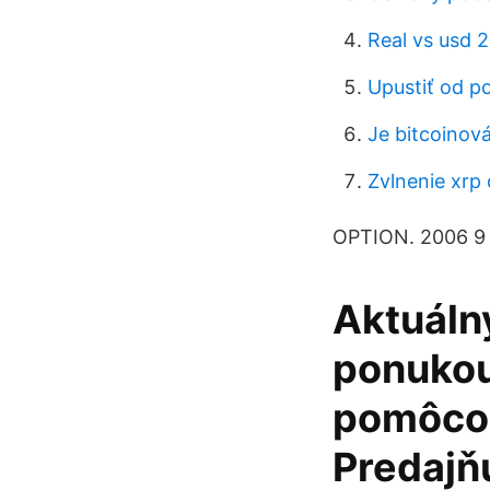
Real vs usd 
Upustiť od p
Je bitcoinov
Zvlnenie xrp
OPTION. 2006 9 1
Aktuálny
ponukou
pomôcok
Predajňu