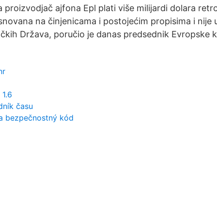
 proizvodjač ajfona Epl plati više milijardi dolara re
asnovana na činjenicama i postojećim propisima i nije
ičkih Država, poručio je danas predsednik Evropske 
nr
 1.6
dník času
la bezpečnostný kód