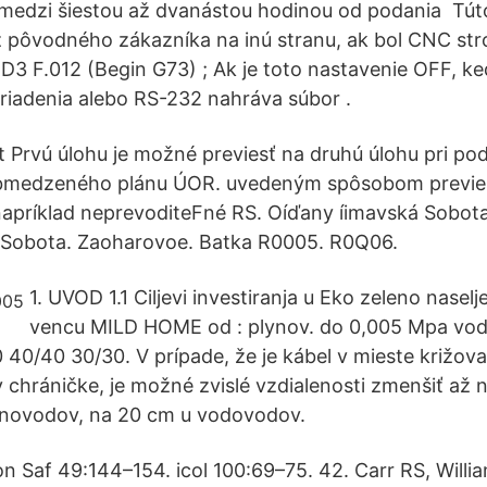
 medzi šiestou až dvanástou hodinou od podania Túto
 pôvodného zákazníka na inú stranu, ak bol CNC str
 D3 F.012 (Begin G73) ; Ak je toto nastavenie OFF, ke
iadenia alebo RS-232 nahráva súbor .
 Prvú úlohu je možné previesť na druhú úlohu pri p
bmedzeného plánu ÚOR. uvedeným spôsobom previe
napríklad neprevoditeFné RS. Oíďany íimavská Sobot
 Sobota. Zaoharovoe. Batka R0005. R0Q06.
1. UVOD 1.1 Ciljevi investiranja u Eko zeleno nase
vencu MILD HOME od : plynov. do 0,005 Mpa vo
 40/40 30/30. V prípade, že je kábel v mieste križova
chráničke, je možné zvislé vzdialenosti zmenšiť až n
ynovodov, na 20 cm u vodovodov.
on Saf 49:144–154. icol 100:69–75. 42. Carr RS, Willi