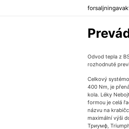
forsaljningava
Prevád
Odvod tepla z B
rozhodnuté prev
Celkový systémov
400 Nm, je přen
kola. Léky Neboj
formou je celá ř
názvu na krabičce
maximální výši d
Триумф, Triumph