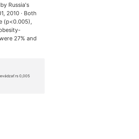
by Russia's
1, 2010 · Both
e (p<0.005),
obesity-
2 were 27% and