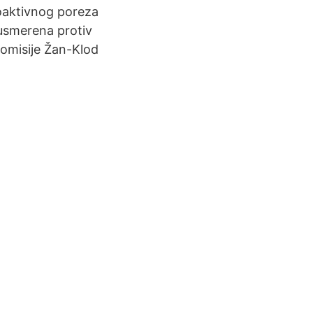
troaktivnog poreza
 usmerena protiv
komisije Žan-Klod