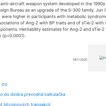
anti-aircraft weapon system developed in the 1990s 
sign Bureau as an upgrade of the S-300 family. Jun 0
 were higher in participants with metabolic syndrom
ociations of Ang-2 with BP traits and of sTie-2 with 
ponents. Heritability estimates for Ang-2 and sTie-
y (p<0.0001).
08.11.2020
 ico
eso do dolára prevodná kalkulačka
t bitcoinových transakcií