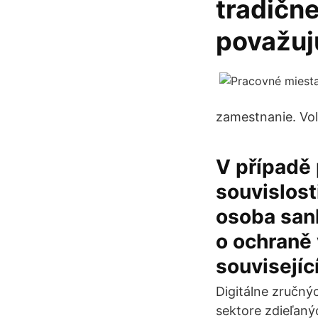
tradičn
považuj
zamestnanie. Vo
V případě 
souvislost
osoba san
o ochraně 
souvisejíc
Digitálne zručnýc
sektore zdieľaný