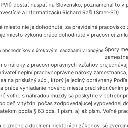
ÚPVII) dostať naspäť na Slovensko, poznamenal to v
nvestície a informatizáciu Richard Raši (Smer-SD).
ké miesto nie je dohodnuté, za pravidelné pracovisk
je miesto výkonu práce dohodnuté v pracovnej zmluv
Spory me
zamestn
 o nároky z pracovnoprávnych vzťahov prejednávaj
návateľ neplní pracovnoprávne nároky zamestnanca
sa na príslušný súd , ktorý je jediný oprávnený Podľa
íka práce vyhľadanie nového miesta pred skončením 
né voľno s náhradou muzdy sa poskytne v potrebnp
 poldeň v týždni počas zodpovedajúcej výpovednej d
teľom podľa § 63 ods. 1 písm. a) až písm. Voľné pra
 a o zmene a doplnení niektorých zákonov, sú zverejne