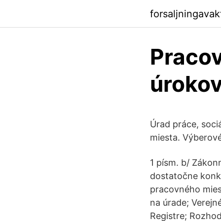
forsaljningava
Pracov
úrokov
Úrad práce, soci
miesta. Výberov
1 písm. b/ Zákon
dostatočne konk
pracovného mies
na úrade; Verejn
Registre; Rozhod