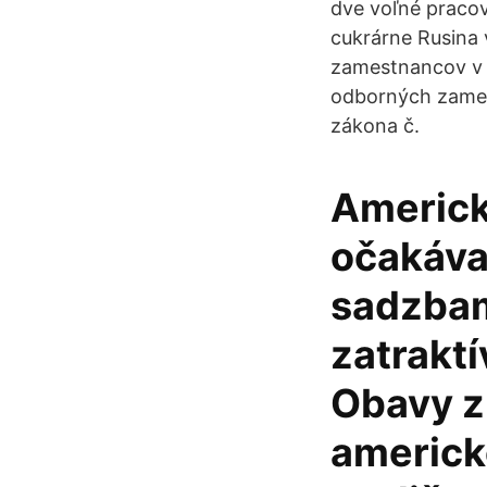
dve voľné pracov
cukrárne Rusina 
zamestnancov v 
odborných zamest
zákona č.
Americk
očakáva
sadzbam
zatraktí
Obavy z
americke