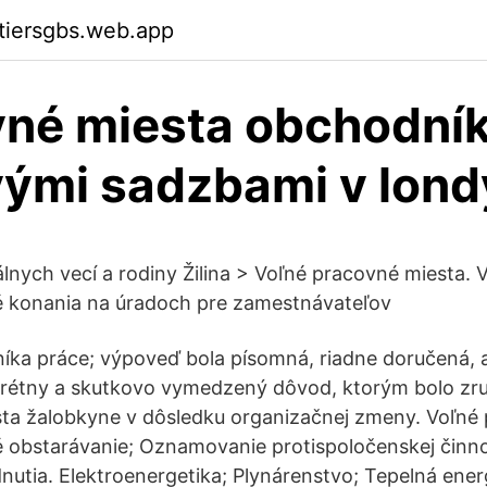
ktiersgbs.web.app
né miesta obchodník
ými sadzbami v lon
álnych vecí a rodiny Žilina > Voľné pracovné miesta.
é konania na úradoch pre zamestnávateľov
níka práce; výpoveď bola písomná, riadne doručená, 
rétny a skutkovo vymedzený dôvod, ktorým bolo zru
ta žalobkyne v dôsledku organizačnej zmeny. Voľné
é obstarávanie; Oznamovanie protispoločenskej činnos
nutia. Elektroenergetika; Plynárenstvo; Tepelná ener