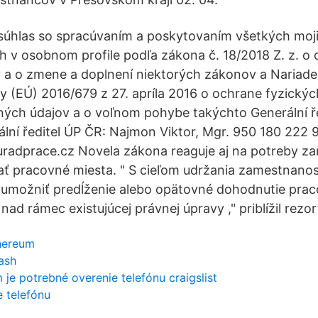
súhlas so spracúvaním a poskytovaním všetkých moj
 v osobnom profile podľa zákona č. 18/2018 Z. z. o
 a o zmene a doplnení niektorých zákonov a Nariad
y (EÚ) 2016/679 z 27. apríla 2016 o ochrane fyzickýc
ých údajov a o voľnom pohybe takýchto Generální ře
ální ředitel ÚP ČR: Najmon Viktor, Mgr. 950 180 222 
radprace.cz Novela zákona reaguje aj na potreby z
 pracovné miesta. " S cieľom udržania zamestnanost
umožniť predĺženie alebo opätovné dohodnutie pra
 nad rámec existujúcej právnej úpravy ," priblížil rezor
hereum
ash
je potrebné overenie telefónu craigslist
e telefónu