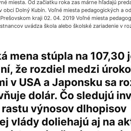
né miesta. Od začiatku roka zas márne hľadajú pre
v obci Dolný Kubín. Voľné miesta pedagogických a 
Prešovskom kraji 02. 04. 2019 Voľné miesta pedagog
nancov uvádza škola alebo školské zariadenie v ro
á mena stúpla na 107,30 j
ní, že rozdiel medzi úrok
i v USA a Japonsku sa roz
vňuje dolár. Čo sledujú in
 rastu výnosov dlhopisov
j vlády doliehajú aj na ak