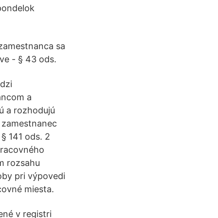
 pondelok
o zamestnanca sa
e - § 43 ods.
dzi
ancom a
ú a rozhodujú
, zamestnanec
 § 141 ods. 2
pracovného
m rozsahu
oby pri výpovedi
covné miesta.
né v registri