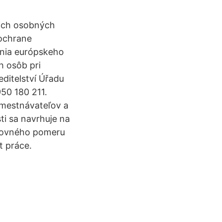
ich osobných
 ochrane
enia európskeho
h osôb pri
ditelství Úřadu
950 180 211.
amestnávateľov a
i sa navrhuje na
covného pomeru
t práce.