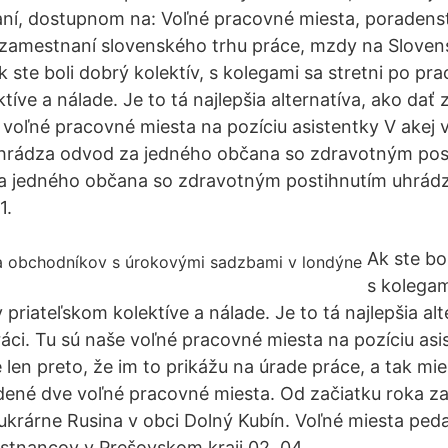
ní, dostupnom na: Voľné pracovné miesta, poradenst
 zamestnaní slovenského trhu práce, mzdy na Sloven
 ste boli dobrý kolektív, s kolegami sa stretni po pr
tíve a nálade. Je to tá najlepšia alternatíva, ako dať
e voľné pracovné miesta na pozíciu asistentky V akej 
hrádza odvod za jedného občana so zdravotným pos
a jedného občana so zdravotným postihnutím uhrád
1.
Ak ste bol
s kolegam
priateľskom kolektíve a nálade. Je to tá najlepšia alt
áci. Tu sú naše voľné pracovné miesta na pozíciu asis
 len preto, že im to prikážu na úrade práce, a tak mi
ené dve voľné pracovné miesta. Od začiatku roka z
krárne Rusina v obci Dolný Kubín. Voľné miesta ped
tnancov v Prešovskom kraji 02. 04.