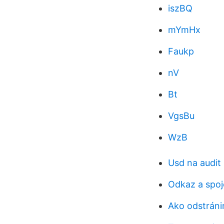
iszBQ
mYmHx
Faukp
nV
Bt
VgsBu
WzB
Usd na audit
Odkaz a spoj
Ako odstráni