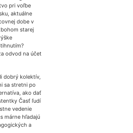
vo pri voľbe
sku, aktuálne
acovnej dobe v
 zbohom starej
výške
tihnutím?
za odvod na účet
i dobrý kolektív,
i sa stretni po
ernatíva, ako dať
tentky Časť ľudí
estne vedenie
as márne hľadajú
agogických a