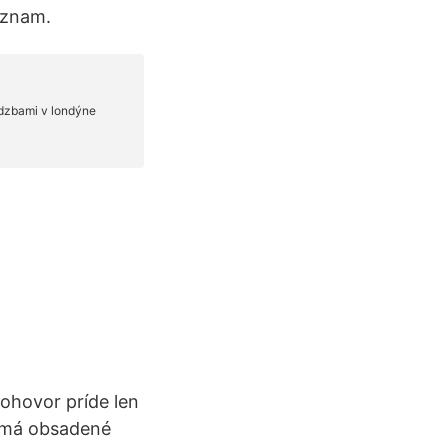
oznam.
pohovor príde len
nemá obsadené