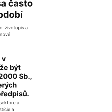
sa často
bdobí
oj životopis a
i nové
 v
že být
2000 Sb.,
erých
předpisů.
 sektore a
tície a