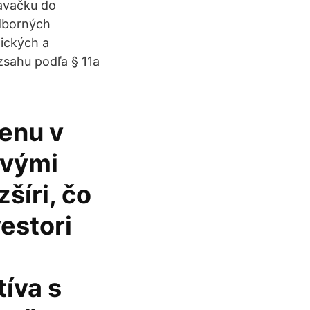
davačku do
odborných
ických a
zsahu podľa § 11a
enu v
ovými
šíri, čo
vestori
tíva s