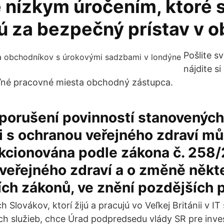
e nízkym úročením, ktoré 
ú za bezpečný prístav v o
Pošlite sv
nájdite s
ľné pracovné miesta obchodný zástupca.
porušení povinností stanovených
i s ochranou veřejného zdraví mů
kcionována podle zákona č. 258/
veřejného zdraví a o změně někt
ích zákonů, ve znění pozdějších 
h Slovákov, ktorí žijú a pracujú vo Veľkej Británii v IT
ch služieb, chce Úrad podpredsedu vlády SR pre inves