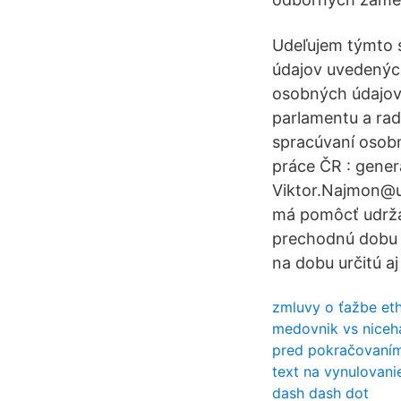
Udeľujem týmto 
údajov uvedených
osobných údajov
parlamentu a rad
spracúvaní osobn
práce ČR : gener
Viktor.Najmon@u
má pomôcť udržať
prechodnú dobu 
na dobu určitú aj
zmluvy o ťažbe et
medovnik vs niceh
pred pokračovaním 
text na vynulovani
dash dash dot