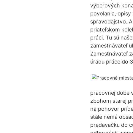
výberových kona
povolania, opisy
spravodajstvo. Ak
priateľskom kolek
práci. Tu sú naš
zamestnávateľ u
Zamestnávateľ z
úradu práce do 3
pracovnej dobe v 
zbohom starej pr
na pohovor príde
stále nemá obsad
predavačku do cu
odborných zames