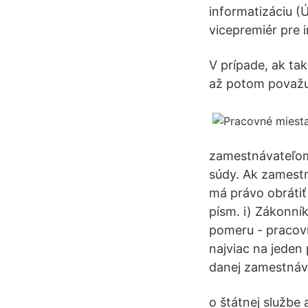
informatizáciu (
vicepremiér pre i
V prípade, ak ta
až potom považu
zamestnávateľom
súdy. Ak zamest
má právo obrátiť 
písm. i) Zákonn
pomeru - pracov
najviac na jeden
danej zamestnáva
o štátnej službe