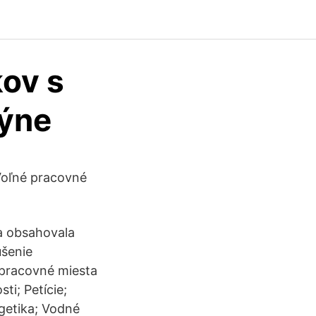
ov s
dýne
 Voľné pracovné
a obsahovala
šenie
 pracovné miesta
ti; Petície;
getika; Vodné