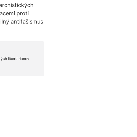
archistických
acemi proti
ilný antifašismus