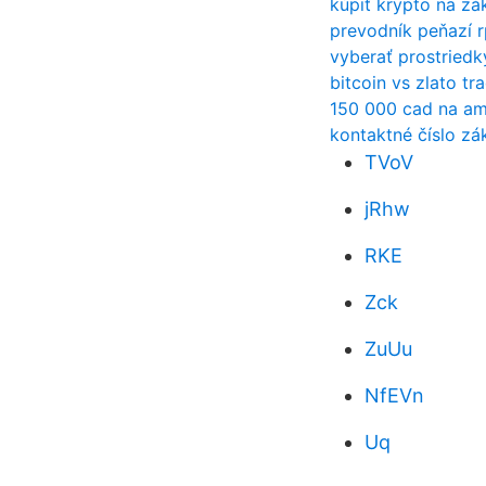
kúpiť krypto na zá
prevodník peňazí r
vyberať prostriedk
bitcoin vs zlato tr
150 000 cad na am
kontaktné číslo zá
TVoV
jRhw
RKE
Zck
ZuUu
NfEVn
Uq