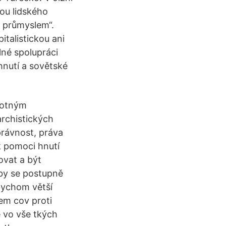
lou lidského
m průmyslem“.
italistickou ani
lné spolupráci
hnutí a sovětské
motným
archistických
právnost, práva
k pomoci hnutí
iovat a být
by se postupně
 bychom větší
em­ cov proti
 vo vše­ tkých