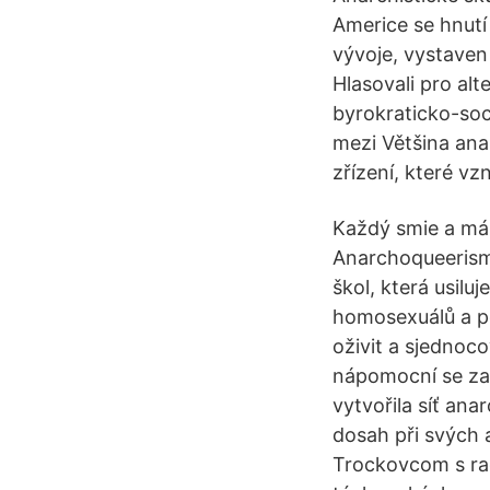
Americe se hnutí 
vývoje, vystaven
Hlasovali pro alt
byrokraticko-soc
mezi Většina ana
zřízení, které vzn
Každý smie a má
Anarchoqueerismu
škol, která usilu
homosexuálů a po
oživit a sjednoco
nápomocní se zak
vytvořila síť ana
dosah při svých 
Trockovcom s rad