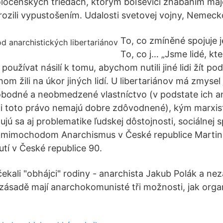
ločenských triedach, ktorým boľševici zhabaním maj
ozili vypustošením. Udalosti svetovej vojny, Nemeck
To, co zmíněné spojuje j
To, co j… „Jsme lidé, kte
používat násilí k tomu, abychom nutili jiné lidi žít po
om žili na úkor jiných lidí. U libertariánov má zmysel
lobodné a neobmedzené vlastníctvo (v podstate ich an
ni toto právo nemajú dobre zdôvodnené), kým marxist
ujú sa aj problematike ľudskej dôstojnosti, sociálnej s
e mimochodom Anarchismus v České republice Martin 
utí v České republice 90.
 čekali "obhájci" rodiny - anarchista Jakub Polák a nez
zásadě mají anarchokomunisté tři možnosti, jak organ