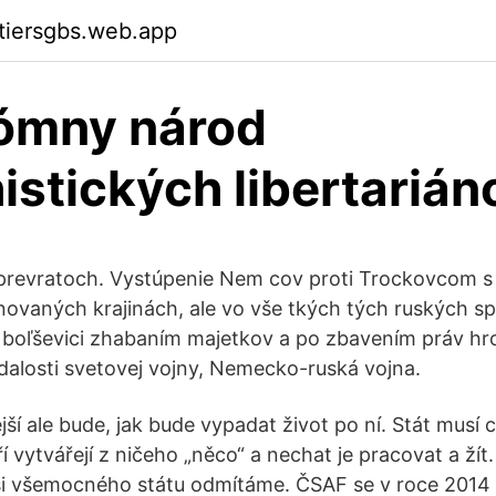
ktiersgbs.web.app
ómny národ
istických libertarián
prevratoch. Vystúpenie Nem­ cov proti Trockovcom s
enovaných krajinách, ale vo vše­ tkých tých ruských 
 boľševici zhabaním majetkov a po­ zbavením práv hro
alosti svetovej vojny, Nemecko-ruská vojna.
í ale bude, jak bude vypadat život po ní. Stát musí c
eří vytvářejí z ničeho „něco“ a nechat je pracovat a ží
i všemocného státu odmítáme. ČSAF se v roce 2014