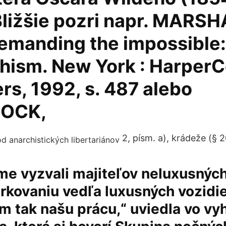
Bližšie pozri napr. MARSH
Demanding the impossible:
hism. New York : HarperC
rs, 1992, s. 487 alebo
OCK,
2, písm. a), krádeže (§ 
me vyzvali majiteľov neluxusných
arkovaniu vedľa luxusných vozidie
ám tak našu prácu,“ uviedla vo vy