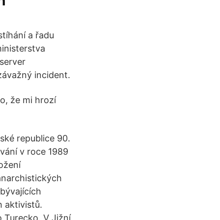
h
stíhání a řadu
inisterstva
 server
ávažný incident.
o, že mi hrozí
ské republice 90.
ování v roce 1989
ožení
anarchistických
bývajících
 aktivistů.
o Turecko. V Jižní