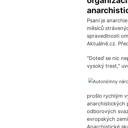
organizáci
anarchisti
Psaní je anarchie
měsíců strávenýc
spravedlnosti om
Aktuálně.cz. Př
"Doteď se nic ne
vysoký trest," uv
prošlo rychlým v
anarchistických 
odborových svazů
evropských zemí 
Anarchistické sku