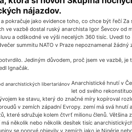
a, ktorá si hovorí Skupina nočnýc
ckých nájazdov.
 a pokračuje jako evidence toho, co chce být řečí Za 
h ve vazbě dostal ruský anarchista Igor Ševcov od m
luvu a odškodné ve výši necelých 360 tisíc. Uvedl to
edvečer summitu NATO v Praze nepoznamenal žádný z
potvrdilo. Jediným důvodem, proč jsem ve vazbě, je t
edl Ignačák.
Anarchistické hnutí v Če
let od svého rekonstitu
ývojem ke stavu, který do značné míry kopíroval rozl
proudů v zemích západní Evropy. zemí má svá hnutí 
, které sdružuje kolem čtvrť milionu členů. Většina z
má několik nebo několik desítek tisíc anarchistických
piny se poprvé objevily v zemích jako je Nigérie neb