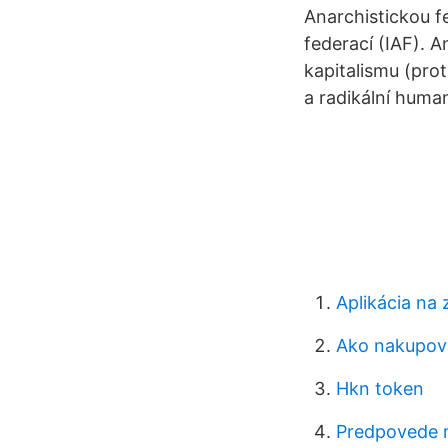
Anarchistickou f
federací (IAF). 
kapitalismu (pro
a radikální huma
Aplikácia na
Ako nakupova
Hkn token
Predpovede 