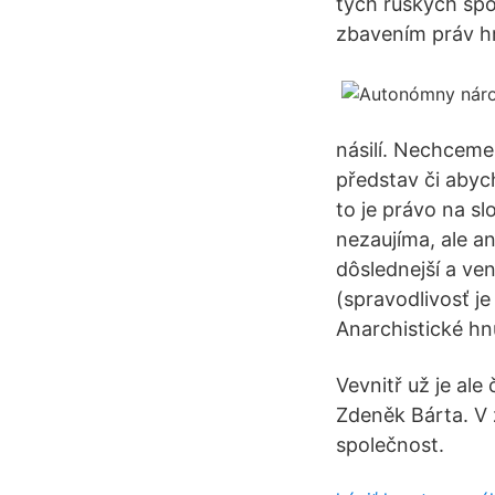
tých ruských spo
zbavením práv hr
násilí. Nechceme 
představ či abych
to je právo na s
nezaujíma, ale a
dôslednejší a ven
(spravodlivosť j
Anarchistické hn
Vevnitř už je ale
Zdeněk Bárta. V 
společnost.