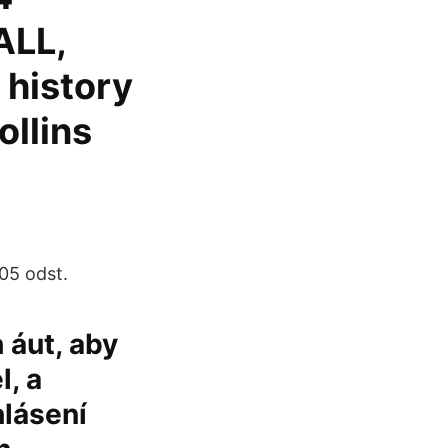
ALL,
 history
ollins
205 odst.
 áut, aby
l, a
hlásení