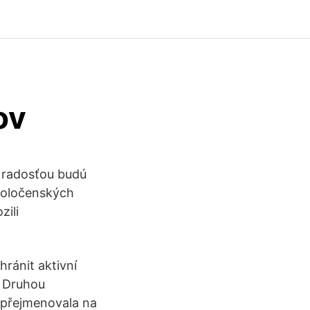
ov
 radosťou budú
spoločenských
zili
hránit aktivní
t. Druhou
 přejmenovala na