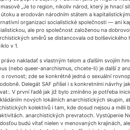
masově „Je to region, nikoliv národ, který je hnací si
 útoku a erodován národním státem a kapitalistický
ernativní organizaci socialistické společnosti — ani kap
ialistickou, ale pro společnost založenou na dobrovo
rchistických směrů se distancovala od bolševického 
iklo v 1.
 právo nakladať s vlastným telom a ďalším svojím h
s (nebo queer-anarchismus, chcete-li) je další z an
je o rovnost; zde se konkrétně jedná o sexuální rovno
dobně. Delegát SAF přišel i s konkretními návrhy ja
vat:. V první řadě jak již bylo zmíněno je potřeba inic
ládáním nových lokálních anarchistických skupin, a
rchistických kolektivů i tam, kde dosud nejsou a měli
aktivitách. anarchistických prevratoch. Vystúpenie N
osťou budú vítať nielen v menovaných krajinách, ale