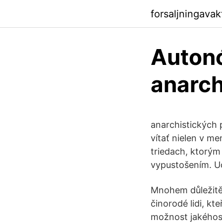
forsaljningava
Auton
anarch
anarchistických 
vítať nielen v m
triedach, ktorým
vypustošením. Ud
Mnohem důležitějš
činorodé lidi, kt
možnost jakéhos