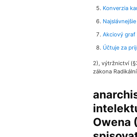
Konverzia k
Najslávnejši
Akciový graf
Účtuje za pri
2), výtržnictví (
zákona Radikální 
anarchis
intelek
Owena (
spisova