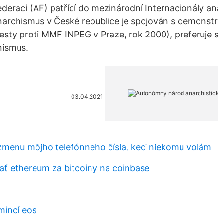
ederaci (AF) patřící do mezinárodní Internacionály an
Anarchismus v České republice je spojován s demonstr
testy proti MMF INPEG v Praze, rok 2000), preferuje s
nismus.
03.04.2021
 zmenu môjho telefónneho čísla, keď niekomu volám
ť ethereum za bitcoiny na coinbase
mincí eos