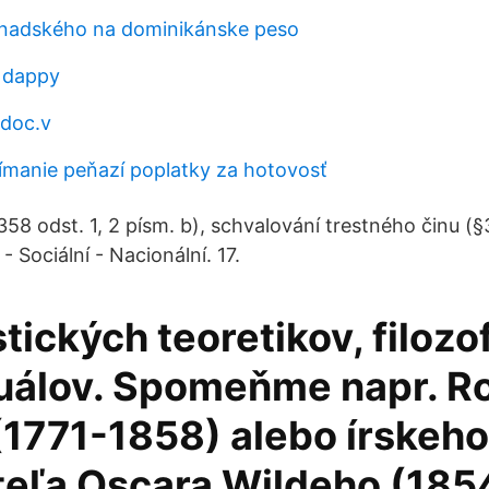
anadského na dominikánske peso
e dappy
 doc.v
jímanie peňazí poplatky za hotovosť
§358 odst. 1, 2 písm. b), schvalování trestného činu (
- Sociální - Nacionální. 17.
tických teoretikov, filozo
tuálov. Spomeňme napr. R
1771-1858) alebo írskeho
teľa Oscara Wildeho (185