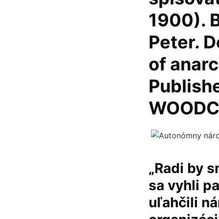
1900). 
Peter. 
of anarc
Publishe
WOODC
„Radi by s
sa vyhli p
uľahčili n