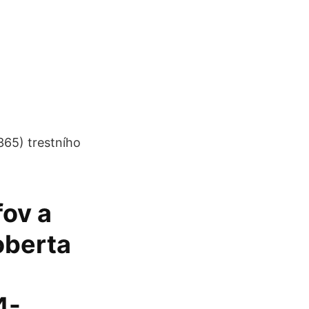
§365) trestního
fov a
oberta
4-