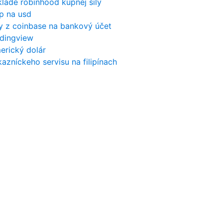
klade robinhood kúpnej sily
p na usd
y z coinbase na bankový účet
adingview
erický dolár
kazníckeho servisu na filipínach