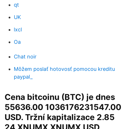
qt
UK
lxcl
Oa
Chat noir
Môžem poslať hotovosť pomocou kreditu
paypal_
Cena bitcoinu (BTC) je dnes
55636.00 1036176231547.00
USD. Tržní kapitalizace 2.85
24 XNUMX XNUMX USD,