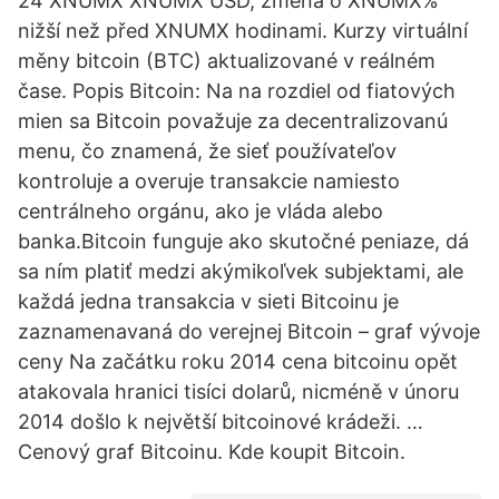
24 XNUMX XNUMX USD, změna o XNUMX%
nižší než před XNUMX hodinami. Kurzy virtuální
měny bitcoin (BTC) aktualizované v reálném
čase. Popis Bitcoin: Na na rozdiel od fiatových
mien sa Bitcoin považuje za decentralizovanú
menu, čo znamená, že sieť používateľov
kontroluje a overuje transakcie namiesto
centrálneho orgánu, ako je vláda alebo
banka.Bitcoin funguje ako skutočné peniaze, dá
sa ním platiť medzi akýmikoľvek subjektami, ale
každá jedna transakcia v sieti Bitcoinu je
zaznamenavaná do verejnej Bitcoin – graf vývoje
ceny Na začátku roku 2014 cena bitcoinu opět
atakovala hranici tisíci dolarů, nicméně v únoru
2014 došlo k největší bitcoinové krádeži. …
Cenový graf Bitcoinu. Kde koupit Bitcoin.