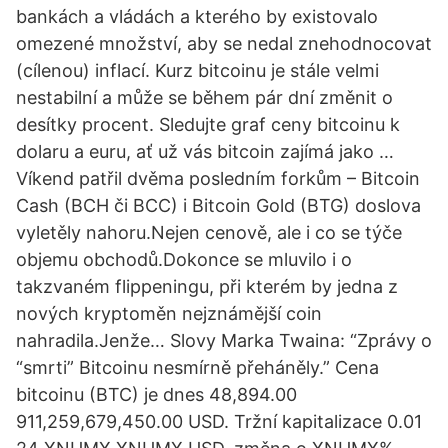
bankách a vládách a kterého by existovalo
omezené množství, aby se nedal znehodnocovat
(cílenou) inflací. Kurz bitcoinu je stále velmi
nestabilní a může se během pár dní změnit o
desítky procent. Sledujte graf ceny bitcoinu k
dolaru a euru, ať už vás bitcoin zajímá jako …
Víkend patřil dvěma posledním forkům – Bitcoin
Cash (BCH či BCC) i Bitcoin Gold (BTG) doslova
vyletěly nahoru.Nejen cenově, ale i co se týče
objemu obchodů.Dokonce se mluvilo i o
takzvaném flippeningu, při kterém by jedna z
nových kryptoměn nejznámější coin
nahradila.Jenže… Slovy Marka Twaina: “Zprávy o
“smrti” Bitcoinu nesmírně přeháněly.” Cena
bitcoinu (BTC) je dnes 48,894.00
911,259,679,450.00 USD. Tržní kapitalizace 0.01