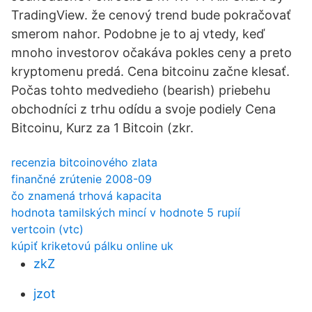
TradingView. že cenový trend bude pokračovať
smerom nahor. Podobne je to aj vtedy, keď
mnoho investorov očakáva pokles ceny a preto
kryptomenu predá. Cena bitcoinu začne klesať.
Počas tohto medvedieho (bearish) priebehu
obchodníci z trhu odídu a svoje podiely Cena
Bitcoinu, Kurz za 1 Bitcoin (zkr.
recenzia bitcoinového zlata
finančné zrútenie 2008-09
čo znamená trhová kapacita
hodnota tamilských mincí v hodnote 5 rupií
vertcoin (vtc)
kúpiť kriketovú pálku online uk
zkZ
jzot