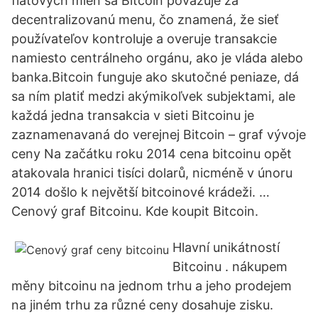
fiatových mien sa Bitcoin považuje za
decentralizovanú menu, čo znamená, že sieť
používateľov kontroluje a overuje transakcie
namiesto centrálneho orgánu, ako je vláda alebo
banka.Bitcoin funguje ako skutočné peniaze, dá
sa ním platiť medzi akýmikoľvek subjektami, ale
každá jedna transakcia v sieti Bitcoinu je
zaznamenavaná do verejnej Bitcoin – graf vývoje
ceny Na začátku roku 2014 cena bitcoinu opět
atakovala hranici tisíci dolarů, nicméně v únoru
2014 došlo k největší bitcoinové krádeži. …
Cenový graf Bitcoinu. Kde koupit Bitcoin.
Hlavní unikátností
Bitcoinu . nákupem
měny bitcoinu na jednom trhu a jeho prodejem
na jiném trhu za různé ceny dosahuje zisku.