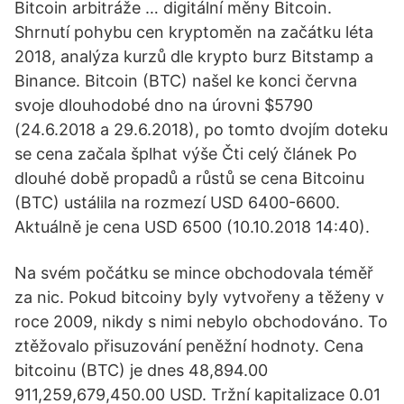
Bitcoin arbitráže … digitální měny Bitcoin.
Shrnutí pohybu cen kryptoměn na začátku léta
2018, analýza kurzů dle krypto burz Bitstamp a
Binance. Bitcoin (BTC) našel ke konci června
svoje dlouhodobé dno na úrovni $5790
(24.6.2018 a 29.6.2018), po tomto dvojím doteku
se cena začala šplhat výše Čti celý článek Po
dlouhé době propadů a růstů se cena Bitcoinu
(BTC) ustálila na rozmezí USD 6400-6600.
Aktuálně je cena USD 6500 (10.10.2018 14:40).
Na svém počátku se mince obchodovala téměř
za nic. Pokud bitcoiny byly vytvořeny a těženy v
roce 2009, nikdy s nimi nebylo obchodováno. To
ztěžovalo přisuzování peněžní hodnoty. Cena
bitcoinu (BTC) je dnes 48,894.00
911,259,679,450.00 USD. Tržní kapitalizace 0.01