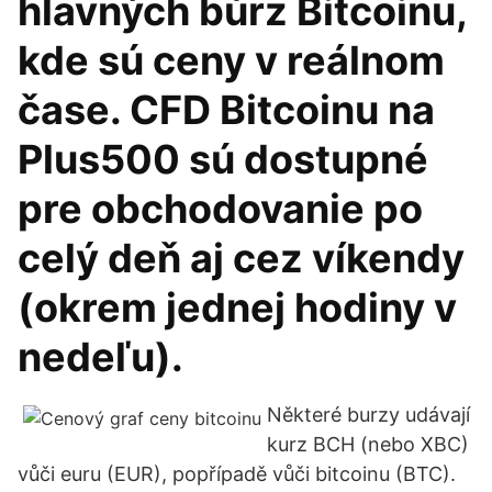
hlavných búrz Bitcoinu,
kde sú ceny v reálnom
čase. CFD Bitcoinu na
Plus500 sú dostupné
pre obchodovanie po
celý deň aj cez víkendy
(okrem jednej hodiny v
nedeľu).
Některé burzy udávají
kurz BCH (nebo XBC)
vůči euru (EUR), popřípadě vůči bitcoinu (BTC).